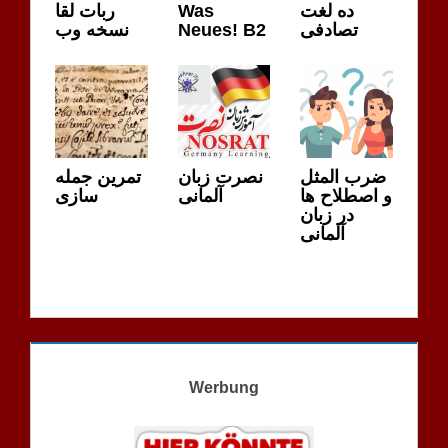
ربات لقا
Was
ده لغت
نسخه وب
Neues! B2
تصادفی
ضرب المثل
نصرت زبان
تمرین جمله
و اصطلاح ها
آلمانی
سازی
در زبان
آلمانی
Werbung