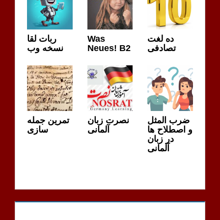
ربات لقا
Was
ده لغت
نسخه وب
Neues! B2
تصادفی
ضرب المثل
نصرت زبان
تمرین جمله
و اصطلاح ها
آلمانی
سازی
در زبان
آلمانی