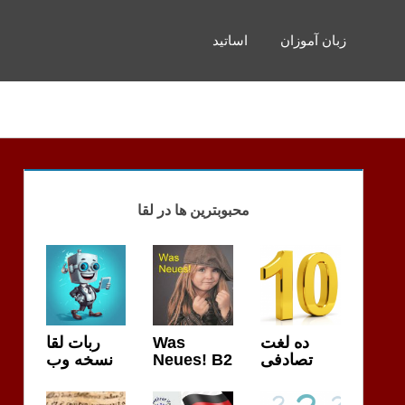
زبان آموزان
اساتید
محبوبترین ها در لقا
ربات لقا
Was
ده لغت
نسخه وب
Neues! B2
تصادفی