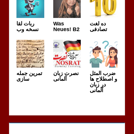
ربات لقا
Was
ده لغت
نسخه وب
Neues! B2
تصادفی
ضرب المثل
نصرت زبان
تمرین جمله
و اصطلاح ها
آلمانی
سازی
در زبان
آلمانی