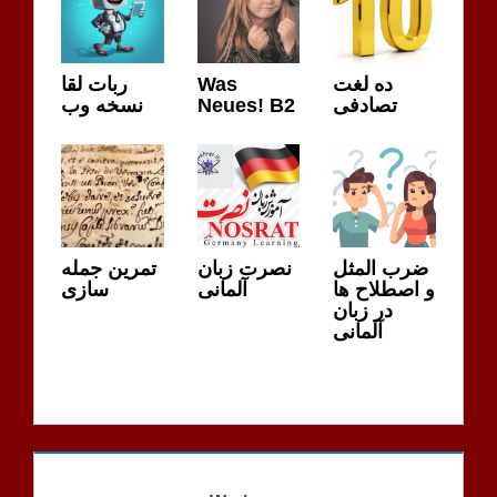
ربات لقا
Was
ده لغت
نسخه وب
Neues! B2
تصادفی
ضرب المثل
نصرت زبان
تمرین جمله
و اصطلاح ها
آلمانی
سازی
در زبان
آلمانی