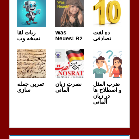
ربات لقا
Was
ده لغت
نسخه وب
Neues! B2
تصادفی
ضرب المثل
نصرت زبان
تمرین جمله
و اصطلاح ها
آلمانی
سازی
در زبان
آلمانی