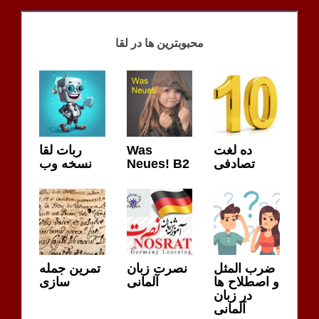
HOSSEINI
KLASSEN
محبوبترین ها در لقا
ده لغت
Was
ربات لقا
تصادفی
Neues! B2
نسخه وب
ضرب المثل
نصرت زبان
تمرین جمله
و اصطلاح ها
آلمانی
سازی
در زبان
آلمانی