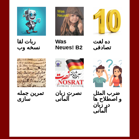
ده لغت
Was
ربات لقا
تصادفی
Neues! B2
نسخه وب
ضرب المثل
نصرت زبان
تمرین جمله
و اصطلاح ها
آلمانی
سازی
در زبان
آلمانی