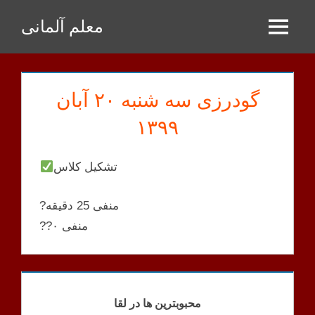
Zum
معلم آلمانی
Inhalt
Menu
springen
گودرزی سه شنبه ۲۰ آبان
۱۳۹۹
تشکیل کلاس
?منفی 25 دقیقه
??منفی ۰
GOODARZI
KLASSEN
محبوبترین ها در لقا