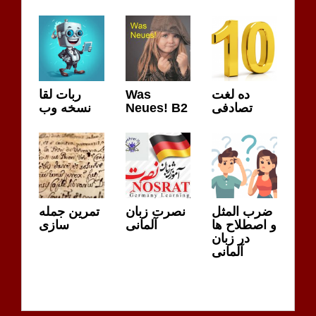
ده لغت
Was
ربات لقا
تصادفی
Neues! B2
نسخه وب
ضرب المثل
نصرت زبان
تمرین جمله
و اصطلاح ها
آلمانی
سازی
در زبان
آلمانی