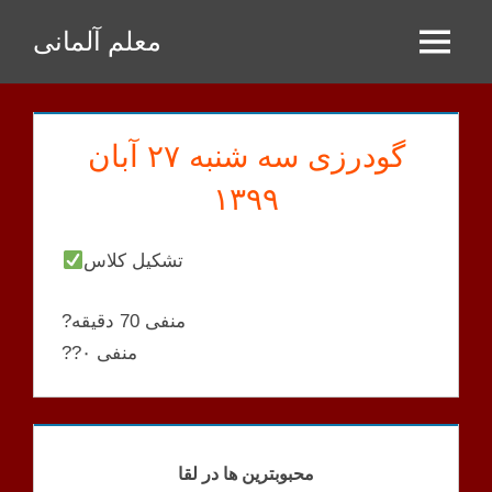
Zum
معلم آلمانی
Inhalt
Menu
springen
گودرزی سه شنبه ۲۷ آبان
۱۳۹۹
تشکیل کلاس
?منفی 70 دقیقه
??منفی ۰
GOODARZI
KLASSEN
محبوبترین ها در لقا