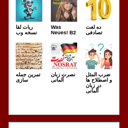
ده لغت
Was
ربات لقا
تصادفی
Neues! B2
نسخه وب
ضرب المثل
نصرت زبان
تمرین جمله
و اصطلاح ها
آلمانی
سازی
در زبان
آلمانی