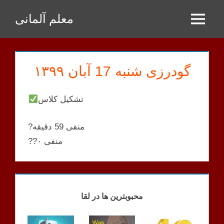
Zum
معلم آلمانی
Inhalt
Menu
springen
گودرزی شنبه 17 آبان ۱۳۹۹
تشکیل کلاس
?منفی 59 دقیقه
??منفی ۰
GOODARZI
KLASSEN
محبوبترین ها در لقا