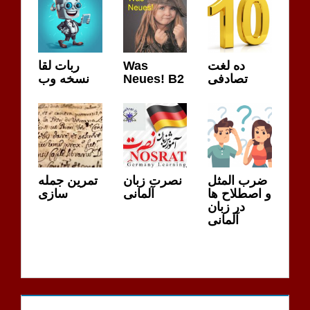
ده لغت
Was
ربات لقا
تصادفی
Neues! B2
نسخه وب
ضرب المثل
نصرت زبان
تمرین جمله
و اصطلاح ها
آلمانی
سازی
در زبان
آلمانی