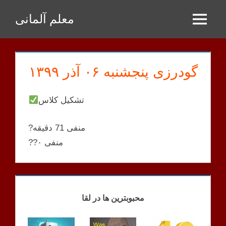
Zum
معلم آلمانی
Inhalt
Menu
springen
گودرزی پنجشنبه ۰۶ آذر ۱۳۹۹
تشکیل کلاس
?منفی 71 دقیقه
??منفی ۰
GOODARZI
KLASSEN
محبوبترین ها در لقا