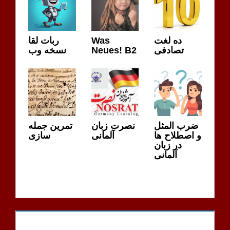
ربات لقا
Was
ده لغت
نسخه وب
Neues! B2
تصادفی
ضرب المثل
نصرت زبان
تمرین جمله
و اصطلاح ها
آلمانی
سازی
در زبان
آلمانی