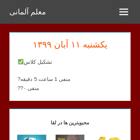
Zum
معلم آلمانی
Inhalt
Menu
springen
یکشنبه ۱۱ آبان ۱۳۹۹
تشکیل کلاس
?منفی 1 ساعت 5 دقیقه
??منفی ۰
BAHRAMI
KLASSEN
محبوبترین ها در لقا