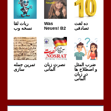
ده لغت
Was
ربات لقا
تصادفی
Neues! B2
نسخه وب
ضرب المثل
نصرت زبان
تمرین جمله
و اصطلاح ها
آلمانی
سازی
در زبان
آلمانی