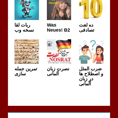
ده لغت
Was
ربات لقا
تصادفی
Neues! B2
نسخه وب
ضرب المثل
نصرت زبان
تمرین جمله
و اصطلاح ها
آلمانی
سازی
در زبان
آلمانی