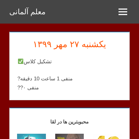
Zum
معلم آلمانی
Inhalt
Menu
springen
یکشنبه ۲۷ مهر ۱۳۹۹
تشکیل کلاس
?منفی 1 ساعت 10 دقیقه
??منفی ۰
BAHRAMI
KLASSEN
محبوبترین ها در لقا