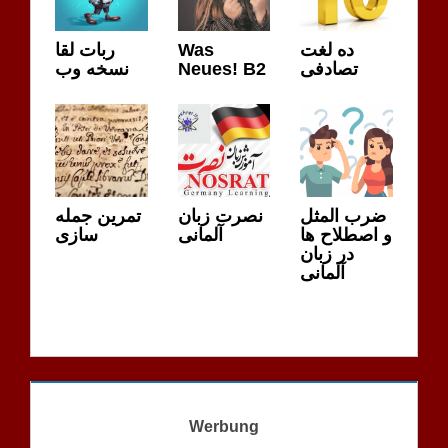
GR.
ربات لقا
Was
ده لغت
نسخه وب
Neues! B2
تصادفی
ضرب المثل
نصرت زبان
تمرین جمله
و اصطلاح ها
آلمانی
سازی
در زبان
آلمانی
Werbung