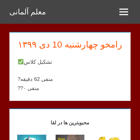
Zum
معلم آلمانی
Inhalt
Menu
springen
رامخو چهارشنبه 10 دی ۱۳۹۹
تشکیل کلاس
?منفی 62 دقیقه
??منفی ۰
RAMKHOO
KLASSEN
محبوبترین ها در لقا