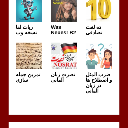
ده لغت
Was
ربات لقا
تصادفی
Neues! B2
نسخه وب
ضرب المثل
نصرت زبان
تمرین جمله
و اصطلاح ها
آلمانی
سازی
در زبان
آلمانی