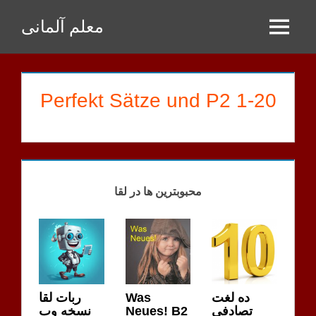
Zum
معلم آلمانی
Inhalt
Menu
springen
1-20 Perfekt Sätze und P2
RAMKHOO
HAUSAUFGABEN
محبوبترین ها در لقا
ربات لقا
Was
ده لغت
نسخه وب
Neues! B2
تصادفی