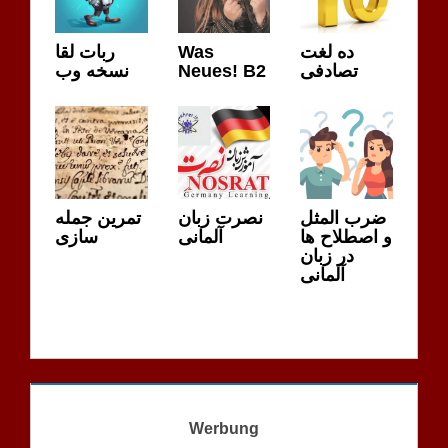
ربات لقا
Was
ده لغت
نسخه وب
Neues! B2
تصادفی
ضرب المثل
نصرت زبان
تمرین جمله
و اصطلاح ها
آلمانی
سازی
در زبان
آلمانی
Werbung