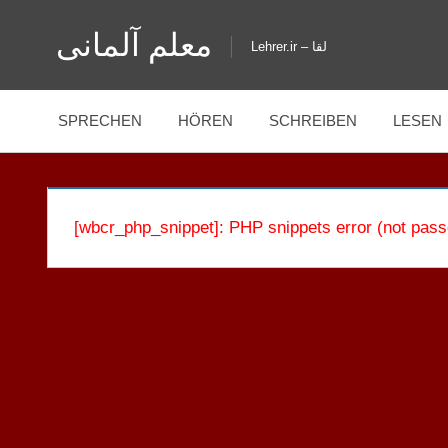
Zum
معلم آلمانی
Inhalt
Lehrer.ir – لقا
springen
SPRECHEN
HÖREN
SCHREIBEN
LESEN
[wbcr_php_snippet]: PHP snippets error (not pass
KEINE
KATEGORIE