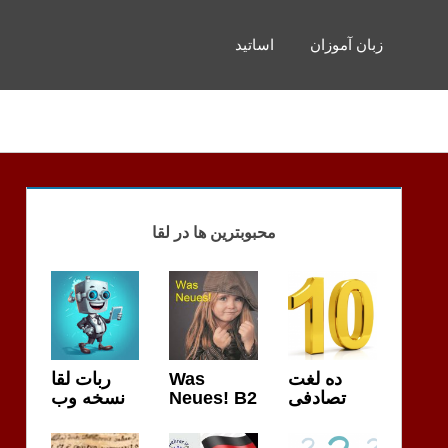
زبان آموزان
اساتید
محبوبترین ها در لقا
ربات لقا
Was
ده لغت
نسخه وب
Neues! B2
تصادفی