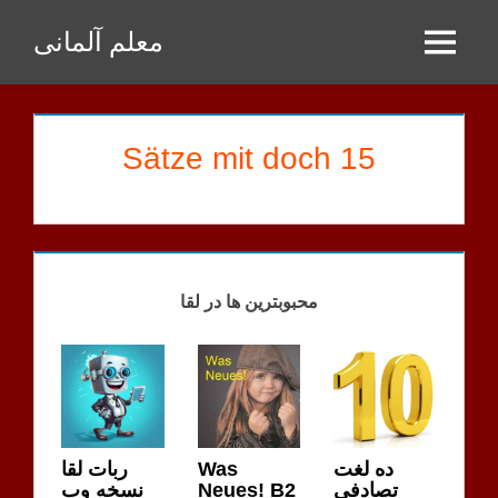
Zum
معلم آلمانی
Inhalt
Menu
springen
15 Sätze mit doch
SHAYAN
HAUSAUFGABEN
محبوبترین ها در لقا
ربات لقا
Was
ده لغت
نسخه وب
Neues! B2
تصادفی