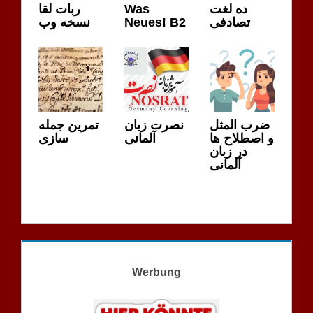
ربات لقا
Was
ده لغت
نسخه وب
Neues! B2
تصادفی
ضرب المثل
نصرت زبان
تمرین جمله
و اصطلاح ها
آلمانی
سازی
در زبان
آلمانی
Werbung