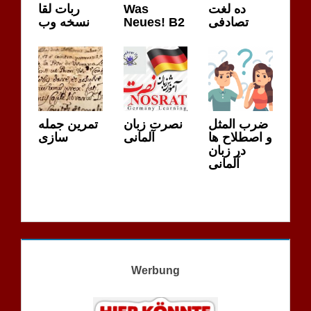
ربات لقا
Was
ده لغت
نسخه وب
Neues! B2
تصادفی
ضرب المثل
نصرت زبان
تمرین جمله
و اصطلاح ها
آلمانی
سازی
در زبان
آلمانی
Werbung