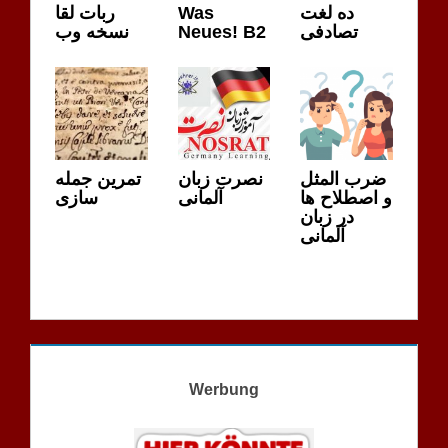
ربات لقا
Was
ده لغت
نسخه وب
Neues! B2
تصادفی
ضرب المثل
نصرت زبان
تمرین جمله
و اصطلاح ها
آلمانی
سازی
در زبان
آلمانی
Werbung