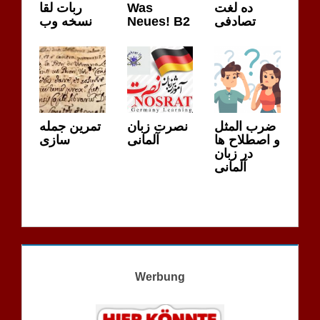
ده لغت
Was
ربات لقا
تصادفی
Neues! B2
نسخه وب
ضرب المثل
نصرت زبان
تمرین جمله
و اصطلاح ها
آلمانی
سازی
در زبان
آلمانی
Werbung