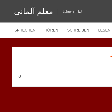
Zum
معلم آلمانی
Inhalt
Lehrer.ir – لقا
springen
SPRECHEN
HÖREN
SCHREIBEN
LESEN
0
L5
GELD