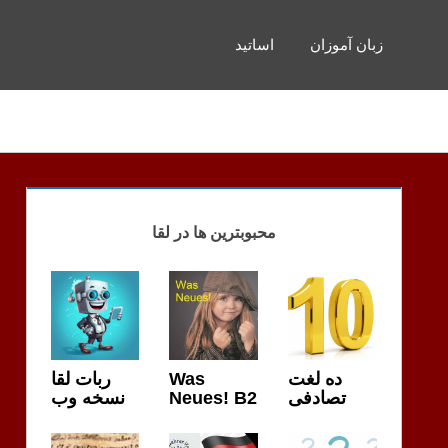
زبان آموزان
اساتید
محبوبترین ها در لقا
ربات لقا
Was
ده لغت
نسخه وب
Neues! B2
تصادفی