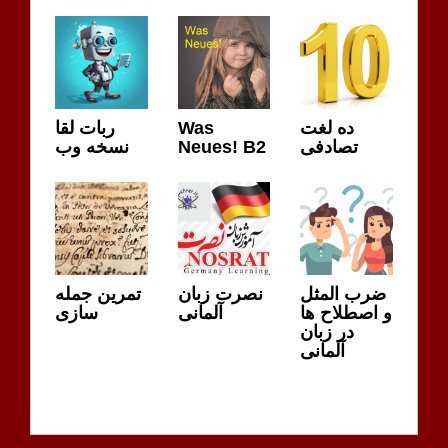
ده لغت
Was
ربات لقا
تصادفی
Neues! B2
نسخه وب
ضرب المثل
نصرت زبان
تمرین جمله
و اصطلاح ها
آلمانی
سازی
در زبان
آلمانی