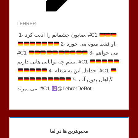
LEHRER
1- صابون چشمانم را اذیت کرد. #C1
2- او فقط میوه می خورد.
3- می خواهم
#C1
ببینم چه توانایی هایی داریم. #C1
4- حداقل این یه شغله! #C1
5- گیاهان بدون آب
@LehrerDeBot
می میرند. #C1
محبوبترین ها در لقا