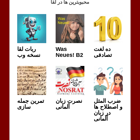
محبوبترین ها در لقا
ربات لقا
Was
ده لغت
نسخه وب
Neues! B2
تصادفی
ضرب المثل
نصرت زبان
تمرین جمله
و اصطلاح ها
آلمانی
سازی
در زبان
آلمانی