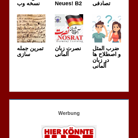
تصادفی
Neues! B2
نسخه وب
ضرب المثل
نصرت زبان
تمرین جمله
و اصطلاح ها
آلمانی
سازی
در زبان
آلمانی
Werbung