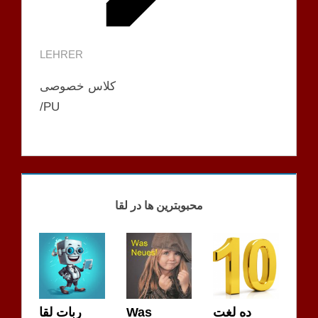
LEHRER
کلاس خصوصی
/PU
محبوبترین ها در لقا
ده لغت
Was
ربات لقا