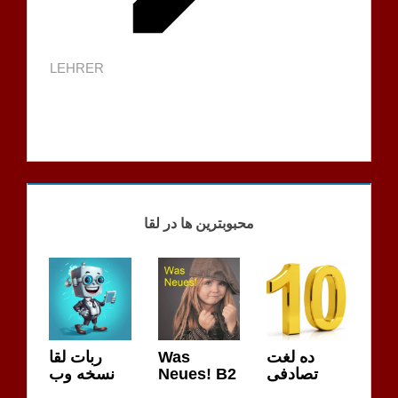
LEHRER
محبوبترین ها در لقا
ربات لقا
Was
ده لغت
نسخه وب
Neues! B2
تصادفی