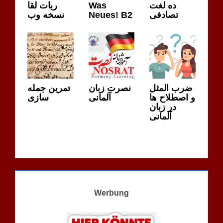
ربات لقا
Was
ده لغت
نسخه وب
Neues! B2
تصادفی
ضرب المثل
نصرت زبان
تمرین جمله
و اصطلاح ها
آلمانی
سازی
در زبان
آلمانی
Werbung