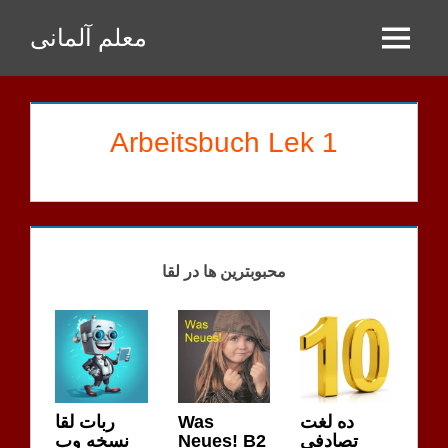
Zum
معلم آلمانی
Inhalt
Menu
springen
Arbeitsbuch Lek 1
GOODARZI
HAUSAUFGABEN
محبوبترین ها در لقا
ربات لقا
Was
ده لغت
نسخه وب
Neues! B2
تصادفی