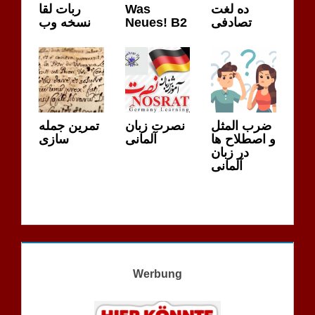
ربات لقا
Was
ده لغت
نسخه وب
Neues! B2
تصادفی
ضرب المثل
نصرت زبان
تمرین جمله
و اصطلاح ها
آلمانی
سازی
در زبان
آلمانی
Werbung