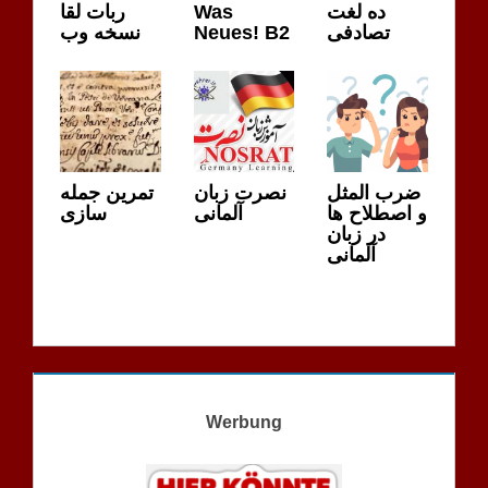
ربات لقا
Was
ده لغت
نسخه وب
Neues! B2
تصادفی
ضرب المثل
نصرت زبان
تمرین جمله
و اصطلاح ها
آلمانی
سازی
در زبان
آلمانی
Werbung