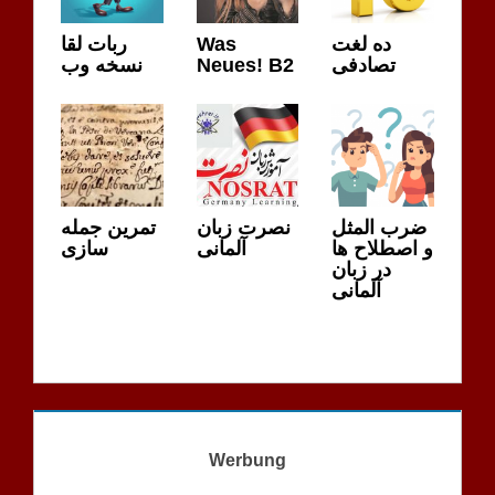
ربات لقا
Was
ده لغت
نسخه وب
Neues! B2
تصادفی
ضرب المثل
نصرت زبان
تمرین جمله
و اصطلاح ها
آلمانی
سازی
در زبان
آلمانی
Werbung