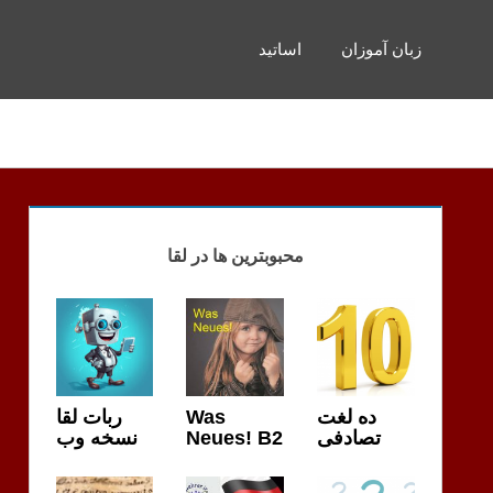
زبان آموزان
اساتید
محبوبترین ها در لقا
ربات لقا
Was
ده لغت
نسخه وب
Neues! B2
تصادفی