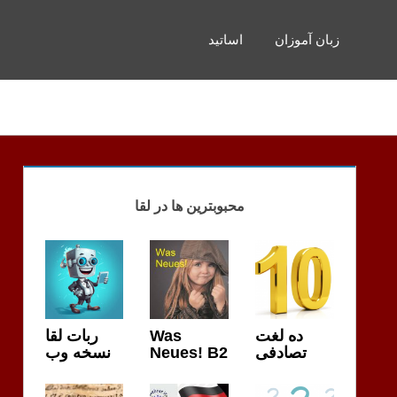
زبان آموزان
اساتید
محبوبترین ها در لقا
ربات لقا
Was
ده لغت
نسخه وب
Neues! B2
تصادفی