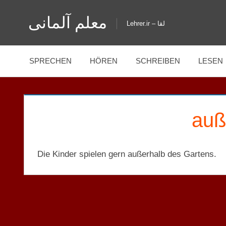
Zum
معلم آلمانی
Inhalt
Lehrer.ir – لقا
springen
SPRECHEN
HÖREN
SCHREIBEN
LESEN
auß
Die Kinder spielen gern außerhalb des Gartens.
GENITIV
PRÄPOSITIONEN
L