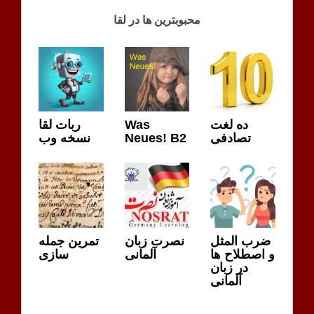
LEKTION
محبوبترین ها در لقا
13 A1.2
ربات لقا
Was
ده لغت
نسخه وب
Neues! B2
تصادفی
ضرب المثل
نصرت زبان
تمرین جمله
و اصطلاح ها
آلمانی
سازی
در زبان
آلمانی