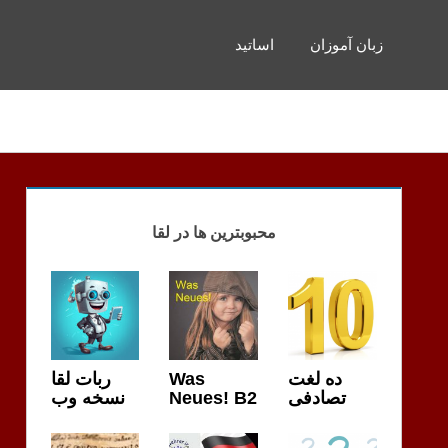
زبان آموزان
اساتید
محبوبترین ها در لقا
ربات لقا
Was
ده لغت
نسخه وب
Neues! B2
تصادفی