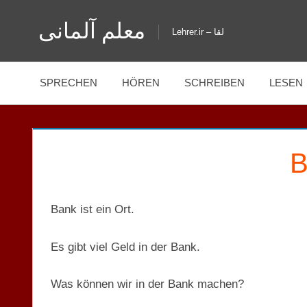
Zum
معلم آلمانی
Inhalt
Lehrer.ir – لقا
springen
SPRECHEN
HÖREN
SCHREIBEN
LESEN
B
Bank ist ein Ort.
Es gibt viel Geld in der Bank.
Was können wir in der Bank machen?