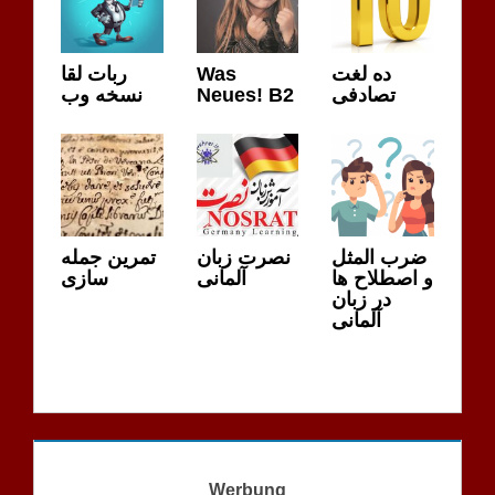
ربات لقا
Was
ده لغت
نسخه وب
Neues! B2
تصادفی
ضرب المثل
نصرت زبان
تمرین جمله
و اصطلاح ها
آلمانی
سازی
در زبان
آلمانی
Werbung