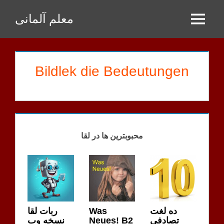
Zum
معلم آلمانی
Inhalt
Menu
springen
Bildlek die Bedeutungen
MOBASHERI
HAUSAUFGABEN
محبوبترین ها در لقا
ربات لقا
Was
ده لغت
نسخه وب
Neues! B2
تصادفی