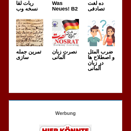
ربات لقا
Was
ده لغت
نسخه وب
Neues! B2
تصادفی
ضرب المثل
نصرت زبان
تمرین جمله
و اصطلاح ها
آلمانی
سازی
در زبان
آلمانی
Werbung