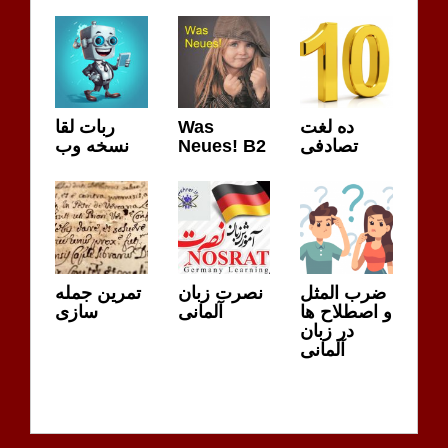
ربات لقا
Was
ده لغت
نسخه وب
Neues! B2
تصادفی
ضرب المثل
نصرت زبان
تمرین جمله
و اصطلاح ها
آلمانی
سازی
در زبان
آلمانی