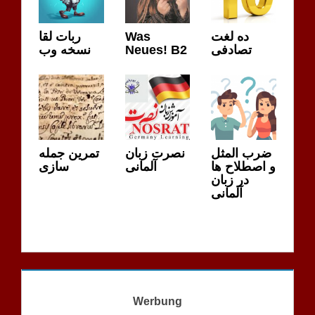
ربات لقا
Was
ده لغت
نسخه وب
Neues! B2
تصادفی
ضرب المثل
نصرت زبان
تمرین جمله
و اصطلاح ها
آلمانی
سازی
در زبان
آلمانی
Werbung