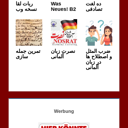
ربات لقا
Was
ده لغت
نسخه وب
Neues! B2
تصادفی
ضرب المثل
نصرت زبان
تمرین جمله
و اصطلاح ها
آلمانی
سازی
در زبان
آلمانی
Werbung