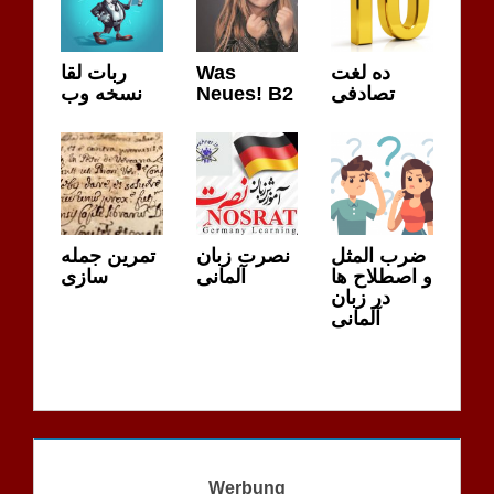
ده لغت
Was
ربات لقا
تصادفی
Neues! B2
نسخه وب
ضرب المثل
نصرت زبان
تمرین جمله
و اصطلاح ها
آلمانی
سازی
در زبان
آلمانی
Werbung