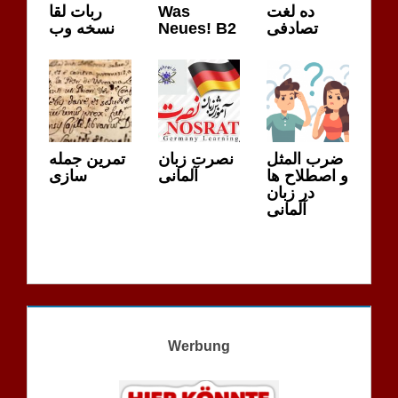
ربات لقا
Was
ده لغت
نسخه وب
Neues! B2
تصادفی
ضرب المثل
نصرت زبان
تمرین جمله
و اصطلاح ها
آلمانی
سازی
در زبان
آلمانی
Werbung