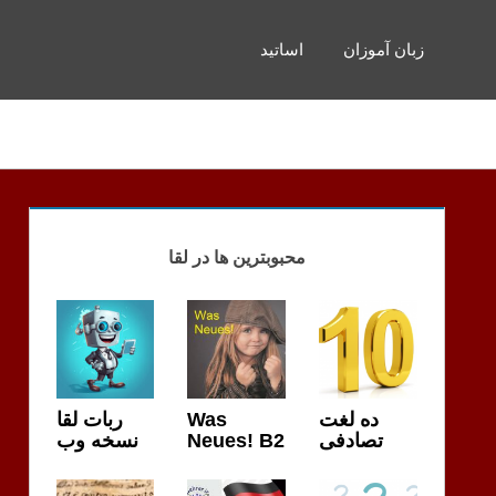
زبان آموزان
اساتید
محبوبترین ها در لقا
ربات لقا
Was
ده لغت
نسخه وب
Neues! B2
تصادفی