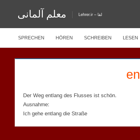
Zum
معلم آلمانی
Inhalt
Lehrer.ir – لقا
springen
SPRECHEN
HÖREN
SCHREIBEN
LESEN
en
Der Weg entlang des Flusses ist schön.
Ausnahme:
Ich gehe entlang die Straße
GENITIV
PRÄPOSITIONEN