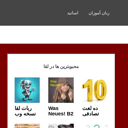
زبان آموزان
اساتید
محبوبترین ها در لقا
ربات لقا
Was
ده لغت
نسخه وب
Neues! B2
تصادفی