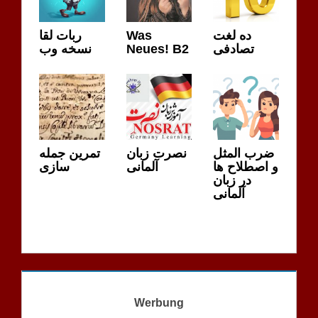
ربات لقا
Was
ده لغت
نسخه وب
Neues! B2
تصادفی
ضرب المثل
نصرت زبان
تمرین جمله
و اصطلاح ها
آلمانی
سازی
در زبان
آلمانی
Werbung