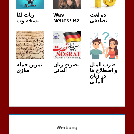
ربات لقا
Was
ده لغت
نسخه وب
Neues! B2
تصادفی
ضرب المثل
نصرت زبان
تمرین جمله
و اصطلاح ها
آلمانی
سازی
در زبان
آلمانی
Werbung